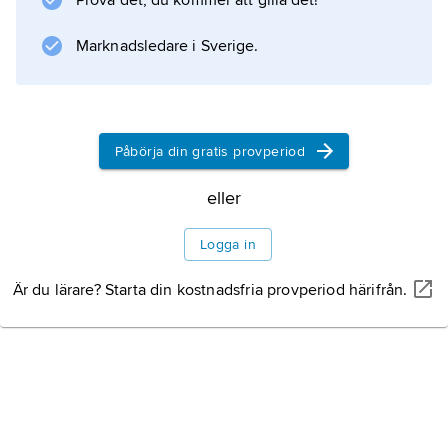
Prova det, du kommer att gilla det!
Marknadsledare i Sverige.
Påbörja din gratis provperiod
eller
Logga in
Är du lärare? Starta din kostnadsfria provperiod härifrån.