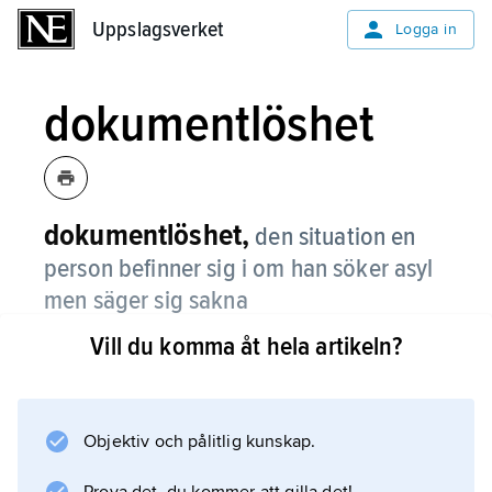
Uppslagsverket
Uppslagsverket
Logga in
dokumentlöshet
dokumentlöshet,
den situation en
person befinner sig i om han söker asyl
men säger sig sakna
identitetshandlingar.
Vill du komma åt hela artikeln?
Termen brukar också avse person som
anländer till ett land med falskt pass eller falsk
visering. Denna företeelse har sedan mitten
Objektiv och pålitlig kunskap.
av 1980-talet blivit allt vanligare bland de