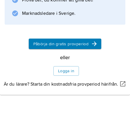
Prova det, du kommer att gilla det!
asylsökande i flera västeuropeiska länder,
vilket försämrar och förlänger utredningarna i
Marknadsledare i Sverige.
tillståndsärenden och försvårar för
myndigheterna att bedriva en rättvis
flyktingpolitik.
Påbörja din gratis provperiod
eller
Information om artikeln
Logga in
Är du lärare? Starta din kostnadsfria provperiod härifrån.