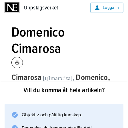
Uppslagsverket
Uppslagsverket
Logga in
Domenico
Cimarosa
Cimarosa
Domenico,
,
[tʃimarɔ:ʹza]
1749–1801, italiensk kompositör.
Vill du komma åt hela artikeln?
Genom sin musikaliska karakterisering,
eleganta melodiföring och känsla för det
dramatiska tempot förädlade Cimarosa den
Objektiv och pålitlig kunskap.
italienska opera buffan, vilket också influerade