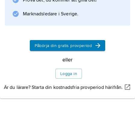
Prova det, du kommer att gilla det!
Mozart.
Marknadsledare i Sverige.
Information om artikeln
Påbörja din gratis provperiod
eller
Logga in
Är du lärare? Starta din kostnadsfria provperiod härifrån.