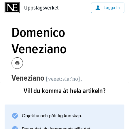
Uppslagsverket
Uppslagsverket
Logga in
Domenico
Veneziano
Veneziano
,
[venet:sia:ʹno]
Domenico,
född ca 1400, död 1461,
Vill du komma åt hela artikeln?
italiensk målare av venetiansk
härkomst, verksam i Florens från 1438.
Objektiv och pålitlig kunskap.
Efter en period i anslutning till Gentile da
Fabrianos och Pisanellos ålderdomliga stil på