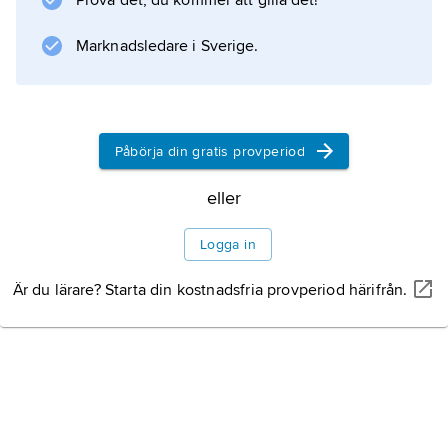
Prova det, du kommer att gilla det!
Information om artikeln
Marknadsledare i Sverige.
Påbörja din gratis provperiod
eller
Logga in
Är du lärare? Starta din kostnadsfria provperiod härifrån.