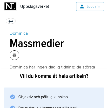
Uppslagsverket
Uppslagsverket
Logga in
Dominica
Massmedier
Dominica har ingen daglig tidning; de största
tidningarna är New Chronicle (grundad 1909)
Vill du komma åt hela artikeln?
och The Sun (grundad 1998) som ges ut en
gång i veckan.
Objektiv och pålitlig kunskap.