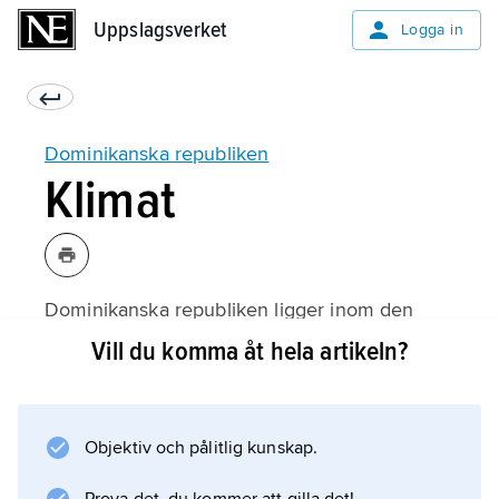
Uppslagsverket
Uppslagsverket
Logga in
Dominikanska republiken
Klimat
Dominikanska republiken ligger inom den
tropiska zonen, men klimatet påverkas starkt
Vill du komma åt hela artikeln?
av höjdförhållandena, de kringliggande haven
och den ständigt blåsande nordostpassaden
från Atlanten. Årets medeltemperatur är 25 °C,
Objektiv och pålitlig kunskap.
utom i de högsta delarna, som har 21 °C.
Puerto Plata på nordkusten har 22 °C i januari