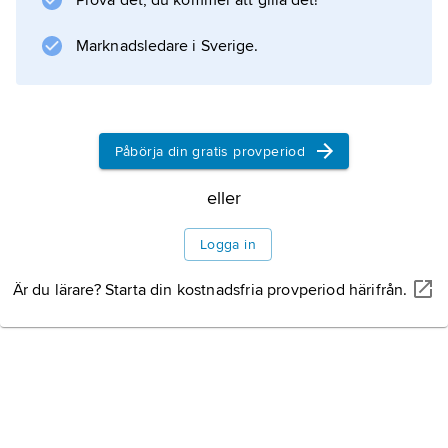
Prova det, du kommer att gilla det!
och 27 °C i juli. Då temperaturen sällan
Marknadsledare i Sverige.
Information om artikeln
Påbörja din gratis provperiod
eller
Logga in
Är du lärare? Starta din kostnadsfria provperiod härifrån.