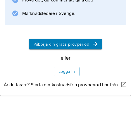
Prova det, du kommer att gilla det!
var sedan ej i aktiv tjänst.
Marknadsledare i Sverige.
Information om artikeln
Påbörja din gratis provperiod
eller
Logga in
Är du lärare? Starta din kostnadsfria provperiod härifrån.