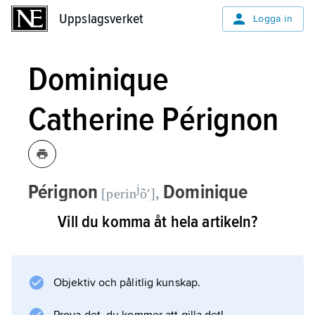
Uppslagsverket
Uppslagsverket
Logga in
Dominique
Catherine Pérignon
Pérignon
Dominique
j
,
[perin
õʹ]
Catherine,
1754–1818, markis, fransk
Vill du komma åt hela artikeln?
militär, marskalk 1804.
Dominique Catherine Pérignon, adlig officer
Objektiv och pålitlig kunskap.
1789, gick med i nationalgardet och blev
divisionsgeneral 1793. Han sårades 1799 och