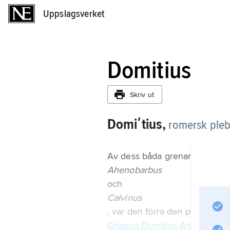
Uppslagsverket
Uppslagsverket
Domitius
Skriv ut
Domiʹtius,
romersk plebe
Av dess båda grenar, med til
Ahenobarbus
och
Calvinus
, var den förra den politiskt 
Gnaeus Domitius Ahenobarbu