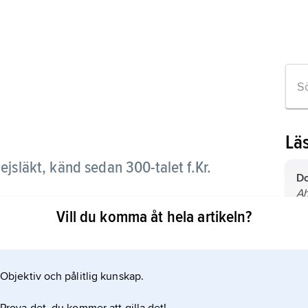
Lä
jsläkt, känd sedan 300-talet f.Kr.
Do
A
lnamnen
fä
Vill du komma åt hela artikeln?
sl
Do
A
fä
Objektiv och pålitlig kunskap.
mest framträdande.
sl
s