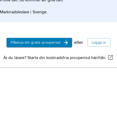
Prova det, du kommer att gilla det!
Do
A
Marknadsledare i Sverige.
fä
sl
s
Do
s sonson med samma namn var gift med
Ca
ci
eller
Påbörja din gratis provperiod
Logga in
st
sl
Dr
Är du lärare? Starta din kostnadsfria provperiod härifrån.
pl
sl
n
Sc
be
pa
N
Ne
Ge