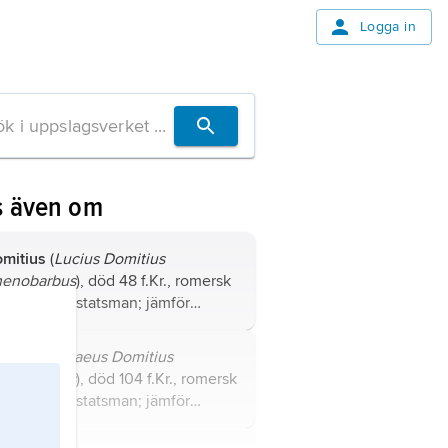
Logga in
s även om
mitius
(
Lucius Domitius
henobarbus
), död 48 f.Kr., romersk
ltherre och statsman; jämför
äktartikel
Domitius
.
mitius
(
Gnaeus
Domitius
henobarbus
), död 104 f.Kr., romersk
ltherre och statsman; jämför
äktartikel
Domitius
.