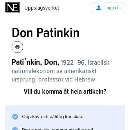
Uppslagsverket
Uppslagsverket
Logga in
Don Patinkin
Patiʹnkin, Don,
1922–96, israelisk
nationalekonom av amerikanskt
ursprung, professor vid Hebrew
University i Jerusalem 1957–90.
Vill du komma åt hela artikeln?
Patinkin har påverkat utvecklingen av
makroekonomisk teori med bl.a. verket
Money,­ Interest and Prices: An Integration of
Objektiv och pålitlig kunskap.
Monetary and Value Theory