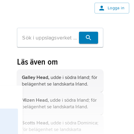
Logga in
Läs även om
Galley Head,
udde i södra Irland; för
belägenhet se landskarta
Irland
.
Mizen Head,
udde i södra Irland; för
belägenhet se landskarta
Irland
.
Scotts Head,
udde i södra Dominica;
för belägenhet se landskarta