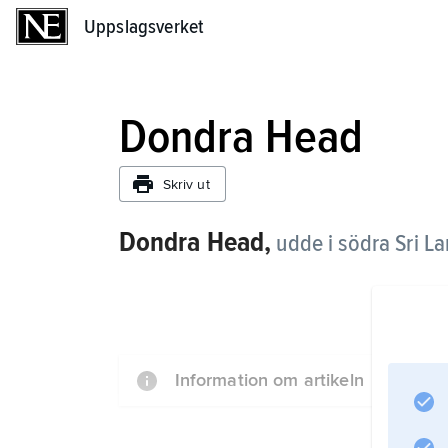
Uppslagsverket
Uppslagsverket
Dondra Head
Skriv ut
Dondra Head,
udde i södra Sri L
Information om artikeln