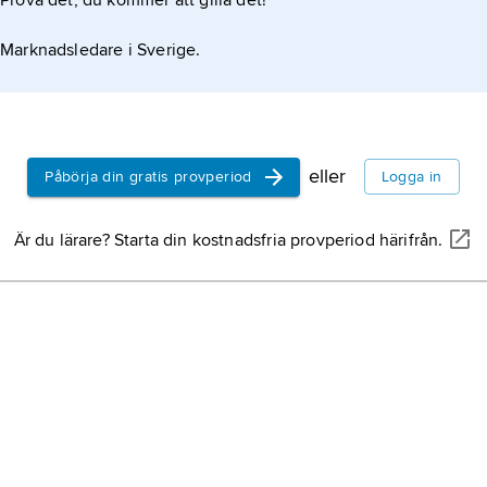
Prova det, du kommer att gilla det!
Marknadsledare i Sverige.
eller
Påbörja din gratis provperiod
Logga in
Är du lärare? Starta din kostnadsfria provperiod härifrån.