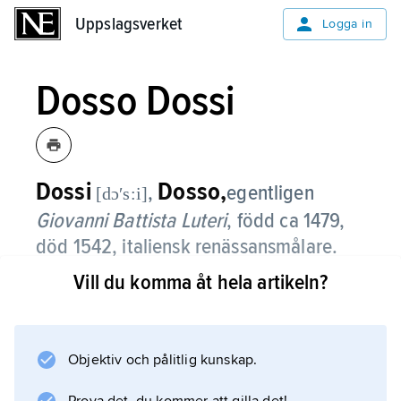
Uppslagsverket
Uppslagsverket
Logga in
Dosso Dossi
Dossi
Dosso,
,
egentligen
[dɔʹs:i]
Giovanni Battista Luteri
, född ca 1479,
död 1542, italiensk renässansmålare.
Vill du komma åt hela artikeln?
Dossi var främst verksam i Ferrara och
troligen utbildad i Venedig under inflytande av
Giorgione och Tizian. Med sin yngre bror
Battista Dossi (1490–ca 1548) arbetade han
Objektiv och pålitlig kunskap.
kring 1512 i Mantua, men från ca 1517 var