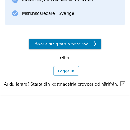
Prova det, du kommer att gilla det!
bröderna knutna till hertigen av Ferrara.
Dossis verk kännetecknas av en starkt
Marknadsledare i Sverige.
romantisk stämning,
Påbörja din gratis provperiod
Information om artikeln
eller
Logga in
Är du lärare? Starta din kostnadsfria provperiod härifrån.