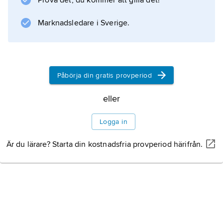
Prova det, du kommer att gilla det!
(1993) bygger på Alfred Hitchcocks film
”Psycho”, vilken Gordon sänkt
Marknadsledare i Sverige.
uppspelningshastigheten på till en tolftedel,
med resultatet att filmens speltid blir
Påbörja din gratis provperiod
Information om artikeln
eller
Logga in
Är du lärare? Starta din kostnadsfria provperiod härifrån.