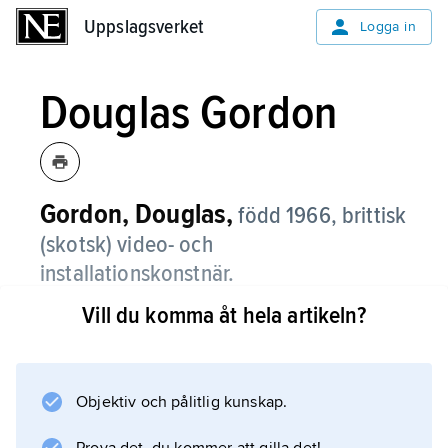
Uppslagsverket
Uppslagsverket
Logga in
Douglas Gordon
Gordon, Douglas,
född 1966, brittisk
(skotsk) video- och
installationskonstnär.
Vill du komma åt hela artikeln?
Douglas Gordons verk bygger ofta på att
skapa störningar i vår uppfattning av tid och
rum samt vårt föränderliga meningsskapande i
förhållande till omvärlden. Verket
Objektiv och pålitlig kunskap.
24 hour Psycho