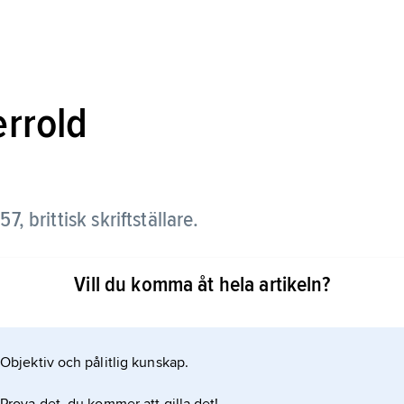
errold
57,
brittisk skriftställare.
d som kåsör och politisk satiriker i Punch, där han
Vill du komma åt hela artikeln?
’s Curtain Lectures” (’Mrs Caudles sparlakanläxor’,
hans samtid populära komedier och var från 1852
till
Objektiv och pålitlig kunskap.