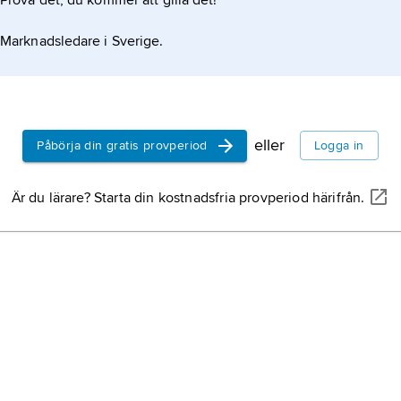
Prova det, du kommer att gilla det!
Marknadsledare i Sverige.
eller
Påbörja din gratis provperiod
Logga in
Är du lärare? Starta din kostnadsfria provperiod härifrån.