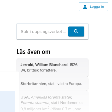
Logga in
Läs även om
Jerrold, William Blanchard,
1826–
84, brittisk författare.
Storbritannien,
stat i västra Europa.
USA,
Amerikas förenta stater
,
Förenta staterna
, stat i Nordamerika;
2
9,8 miljoner km
(därav 0,7 miljoner