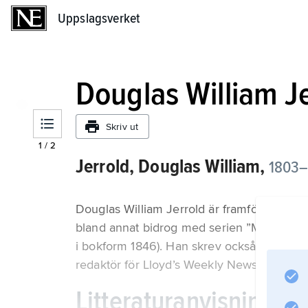
Uppslagsverket
Uppslagsverket
Douglas William J
Skriv ut
1
/
2
Jerrold, Douglas William,
1803–
Douglas William Jerrold är framför allt kän
bland annat bidrog med serien ”Mrs. Caudle
i bokform 1846). Han skrev också några i 
redaktör för Lloyd’s Weekly Newspaper. Far 
Litteraturanvisning