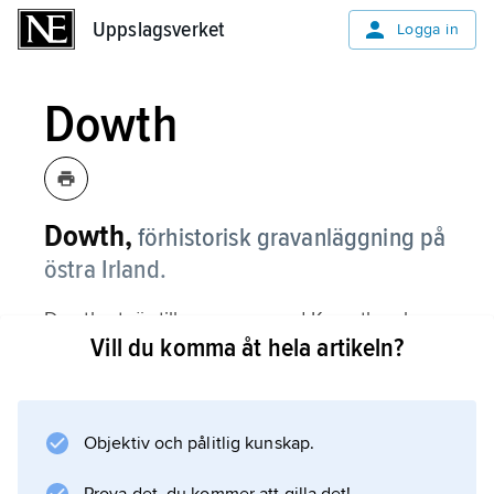
Uppslagsverket
Uppslagsverket
Logga in
Dowth
Dowth,
förhistorisk gravanläggning på
östra Irland.
Dowth utgör tillsammans med Knowth och
Vill du komma åt hela artikeln?
Newgrange ett stort megalitgravskomplex från
neolitisk tid utmed floden Boyne knappt 40
km norr om Dublin.
Objektiv och pålitlig kunskap.