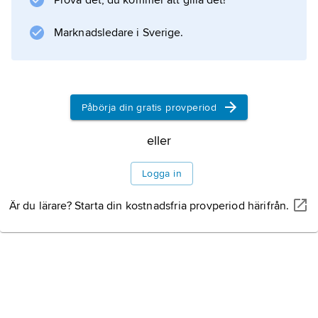
Prova det, du kommer att gilla det!
Information om artikeln
Marknadsledare i Sverige.
Påbörja din gratis provperiod
eller
Logga in
Är du lärare? Starta din kostnadsfria provperiod härifrån.