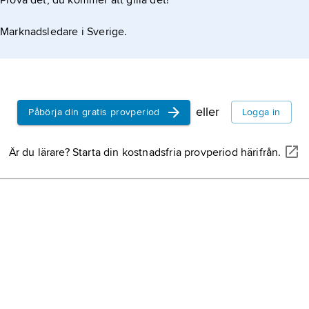
Prova det, du kommer att gilla det!
Marknadsledare i Sverige.
eller
Påbörja din gratis provperiod
Logga in
Är du lärare? Starta din kostnadsfria provperiod härifrån.