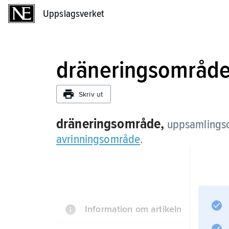
Uppslagsverket
Uppslagsverket
dräneringsområd
Skriv ut
dräneringsområde,
uppsamlingsom
avrinningsområde
.
Information om artikeln