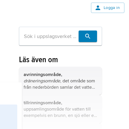
Logga in
Läs även om
avrinningsområde,
dräneringsområde
, det område som
från nederbörden samlar det vatten
som rinner fram till en viss plats.
tillrinningsområde,
uppsamlingsområde för vatten till
exempelvis en brunn, en sjö eller ett
vattendrag.