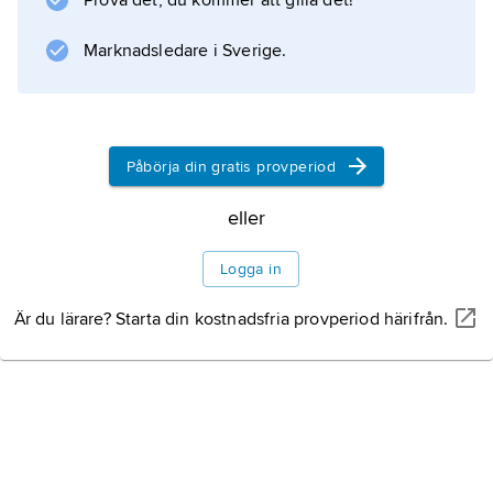
Prova det, du kommer att gilla det!
Information om artikeln
Marknadsledare i Sverige.
Påbörja din gratis provperiod
eller
Logga in
Är du lärare? Starta din kostnadsfria provperiod härifrån.