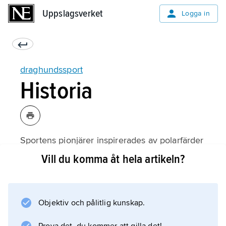
Uppslagsverket
Uppslagsverket
Logga in
draghundssport
Historia
Sportens pionjärer inspirerades av polarfärder
på 1800- och det tidiga 1900-talet av Nansen,
Vill du komma åt hela artikeln?
Amundsen, Peary, Byrd m.fl. samt i Sverige
även av Sten Bergmans bok ”På hundsläde
genom Kamtschatka” (1924).
Objektiv och pålitlig kunskap.