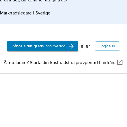
Prova det, du kommer att gilla det!
Marknadsledare i Sverige.
eller
Påbörja din gratis provperiod
Logga in
Är du lärare? Starta din kostnadsfria provperiod härifrån.