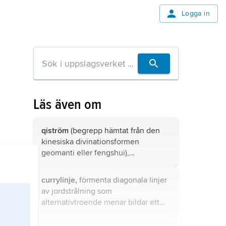
Logga in
Läs även om
qiström
(begrepp hämtat från den
kinesiska divinationsformen
geomanti eller fengshui),
enligt nyandliga kretsar energilinjer
eller kraftfält motsvarande
currylinje,
förmenta diagonala linjer
jordstrålning.
av jordstrålning som
alternativtroende menar bildar ett
rutmönster runt jordklotet.