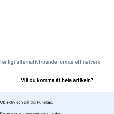
 enligt alternativtroende formar ett nätverk
Vill du komma åt hela artikeln?
isk folkreligion och är enligt anhängarna en
Objektiv och pålitlig kunskap.
llas med