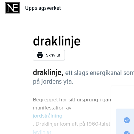
Uppslagsverket
Uppslagsverket
draklinje
Skriv ut
draklinje,
ett slags energikanal som
på jordens yta.
Begreppet har sitt ursprung i gammal kines
manifestation av
jordstrålning
. Draklinjer kom att på 1960-talet att likstä
leylinjer