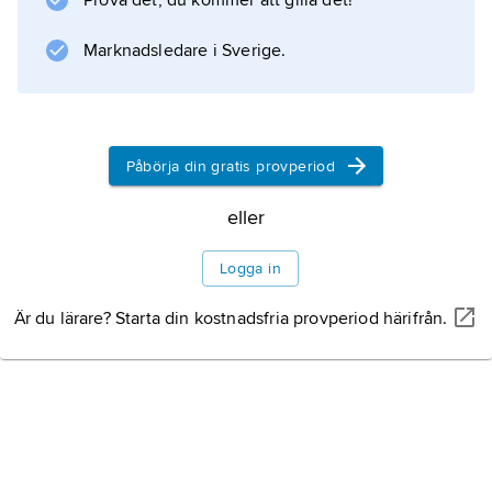
Prova det, du kommer att gilla det!
Information om artikeln
Marknadsledare i Sverige.
Påbörja din gratis provperiod
eller
Logga in
Är du lärare? Starta din kostnadsfria provperiod härifrån.