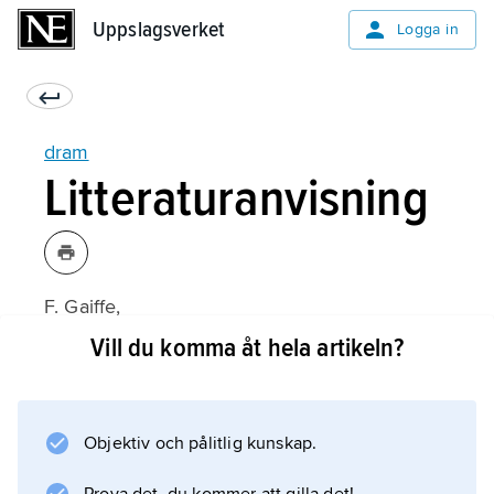
Uppslagsverket
Uppslagsverket
Logga in
dram
Litteraturanvisning
F. Gaiffe,
Le Drame en France au XVIII
Vill du komma åt hela artikeln?
e
siècle (1910);
Objektiv och pålitlig kunskap.