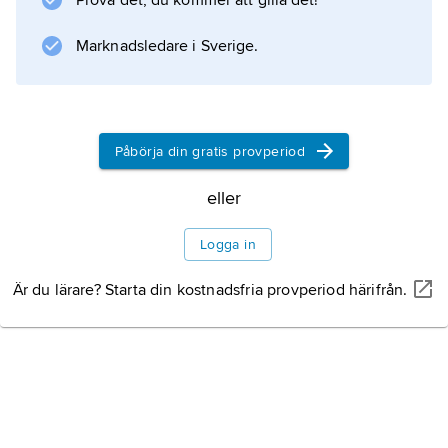
Prova det, du kommer att gilla det!
kupning
.
Marknadsledare i Sverige.
Information om artikeln
Påbörja din gratis provperiod
eller
Logga in
Är du lärare? Starta din kostnadsfria provperiod härifrån.