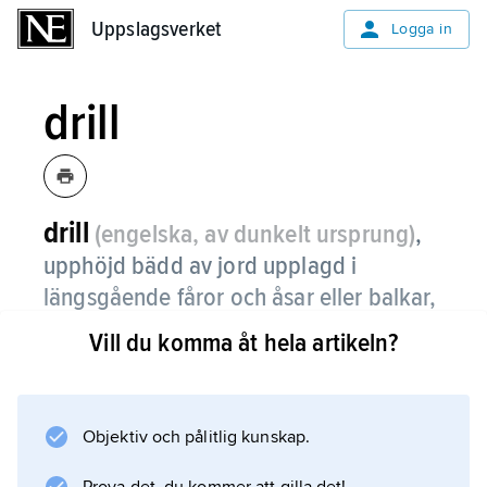
Uppslagsverket
Uppslagsverket
Logga in
drill
drill
(engelska, av dunkelt ursprung)
,
upphöjd bädd av jord upplagd i
längsgående fåror och åsar eller balkar,
vilket ger en varm och väldränerad
Vill du komma åt hela artikeln?
såbädd.
Drill används främst till köksväxter.
Drilluppläggning förekommer också i
Objektiv och pålitlig kunskap.
potatisodling under benämningen