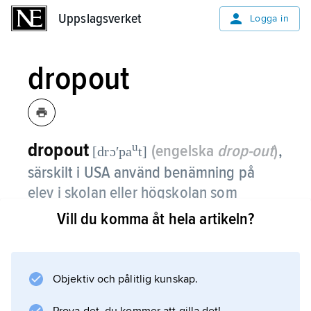
Uppslagsverket
Uppslagsverket
Logga in
dropout
dropout
u
(engelska
drop-out
)
,
[drɔʹpa
t]
särskilt i USA använd benämning på
elev i skolan eller högskolan som
avbryter studierna utan att ha fullgjort
Vill du komma åt hela artikeln?
alla årskurser eller slutar före
avgångsexamen.
Objektiv och pålitlig kunskap.
Dropouts är betydligt vanligare bland elever
från lägre sociala skikt. I många