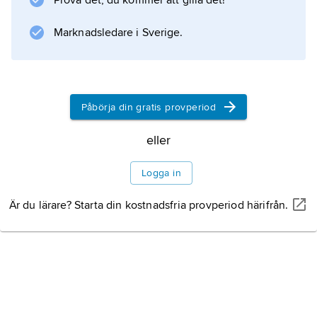
Prova det, du kommer att gilla det!
utvecklingsländer är det vanligt att elever
avbryter skolgången efter mindre än fem
Marknadsledare i Sverige.
årskurser i grundskolan. Många av dessa
elever förblir analfabeter.
Påbörja din gratis provperiod
eller
Information om artikeln
Logga in
Är du lärare? Starta din kostnadsfria provperiod härifrån.