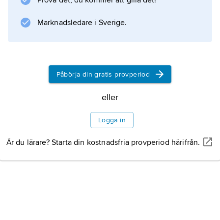
Prova det, du kommer att gilla det!
fornsvenskan även om Gud och Kristus; i
denna betydelse ingår det t.ex. i
Marknadsledare i Sverige.
Drottensgatan
(Lund) och i
Drottens kyrka
(Visby).
Påbörja din gratis provperiod
eller
Information om artikeln
Logga in
Är du lärare? Starta din kostnadsfria provperiod härifrån.