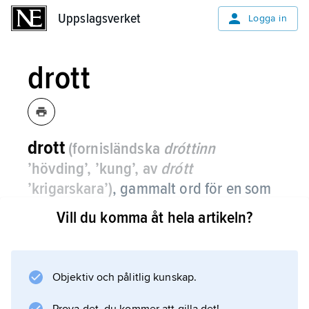
Uppslagsverket
Uppslagsverket
Logga in
drott
drott
(fornisländska
dróttinn
’hövding’, ’kung’, av
drótt
’krigarskara’)
,
gammalt ord för en som
har hird, dvs. en kung eller furste.
Vill du komma åt hela artikeln?
Jämför
jorddrott
’person som äger stora markområden’,
Objektiv och pålitlig kunskap.
’storgodsägare’. Ordet användes i