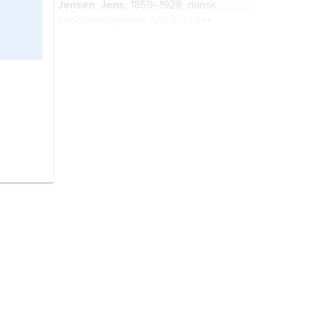
Jensen
,
Jens,
1859–1928, dansk
fackföreningsman och politiker
(socialdemokrat).
Fackföreningsrörelsen,
veckotidning för
Landsorganisationen, se
LO-
tidningen
.
Landsorganisationen i Sverige,
sammanslutning av fackliga
arbetstagarorganisationer, se
LO
.
Landsorganisationen i Finland,
Finlands motsvarighet till svenska
LO, se
Finlands fackförbunds
centralorganisation
.
DGU
, förkortning för
Danmarks
Geologiske Undersøgelse
.