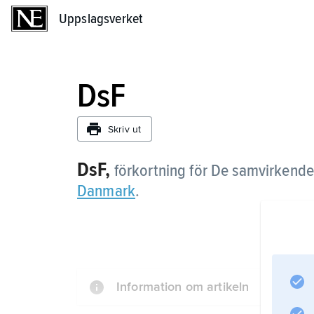
Uppslagsverket
Uppslagsverket
DsF
Skriv ut
DsF,
förkortning för De samvirkend
Danmark
.
Information om artikeln