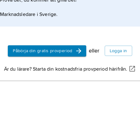
Prova det, du kommer att gilla det!
Marknadsledare i Sverige.
eller
Påbörja din gratis provperiod
Logga in
Är du lärare? Starta din kostnadsfria provperiod härifrån.