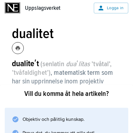
Uppslagsverket
Uppslagsverket
Logga in
dualitet
dualiteʹt
(senlatin
duaʹlitas
’tvåtal’,
’tvåfaldighet’)
,
matematisk term som
har sin upprinnelse inom projektiv
geometri, där det råder en ”dualitet”
Vill du komma åt hela artikeln?
mellan objekten punkt och linje och
dessutom mellan konstruktionerna
skärningspunkten mellan två linjer och
Objektiv och pålitlig kunskap.
förbindningslinjen mellan två punkter.