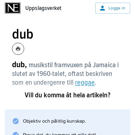
Uppslagsverket
Uppslagsverket
Logga in
dub
dub,
musikstil framvuxen på Jamaica i
slutet av 1960-talet, oftast beskriven
som en undergenre till
reggae
.
Vill du komma åt hela artikeln?
Dub innebär instrumentala versioner av
vokallåtar, där sången avlägsnats, bas och
trummor framhävts i mixen och ekoeffekter
lagts till. En vanlig praxis har varit att på en
Objektiv och pålitlig kunskap.
reggaesingels B-sida placera en instrumental