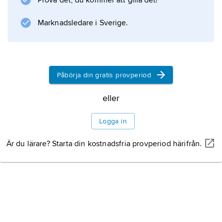
Prova det, du kommer att gilla det!
dubversion av A-sidans låt. Pionjärer på
området var bland andra King Tubby
Marknadsledare i Sverige.
(egentligen Osbourne Ruddock, 1941–89) och
Lee ”Scratch” Perry
.
Påbörja din gratis provperiod
eller
Information om artikeln
Logga in
Är du lärare? Starta din kostnadsfria provperiod härifrån.