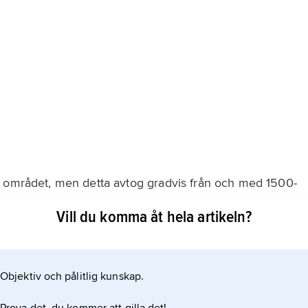
i området, men detta avtog gradvis från och med 1500-
enare brittiskt politiskt och ekonomiskt inflytande. För
Vill du komma åt hela artikeln?
m vuxit i omfattning, ingick Storbritannien 1820 fördrag
Dubai och några andra
Objektiv och pålitlig kunskap.