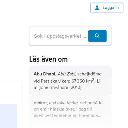
Logga in
Läs även om
Abu Dhabi,
Abū Ẓabī
, schejkdöme
2
vid Persiska viken; 67 350 km
, 1,1
miljoner invånare (2010).
emirat,
arabiska
imāra
, det område
en
emir
härskar över, i dag till
exempel federationen Förenade
arabemiraten som består av de sju
emiraten Abu Dhabi, Dubai, Ajman,