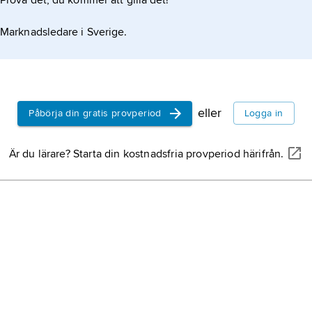
Prova det, du kommer att gilla det!
Marknadsledare i Sverige.
eller
Påbörja din gratis provperiod
Logga in
Är du lärare? Starta din kostnadsfria provperiod härifrån.