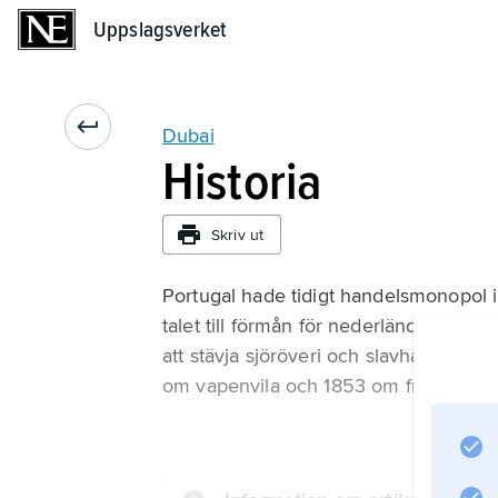
Uppslagsverket
Uppslagsverket
Dubai
Historia
Skriv ut
Portugal hade tidigt handelsmonopol 
talet till förmån för nederländskt och s
att stävja sjöröveri och slavhandel, so
om vapenvila och 1853 om fred med 