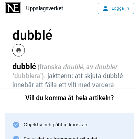
Uppslagsverket
Uppslagsverket
Logga in
dubblé
dubblé
(franska
doublé
, av
doubler
’dubblera’)
,
jaktterm: att skjuta dubblé
innebär att fälla ett vilt med vardera
pipan i en dubbelbössa eller
Vill du komma åt hela artikeln?
dubbelstudsare, eller att med
repeterstudsare fälla två djur
omedelbart efter varandra.
Objektiv och pålitlig kunskap.