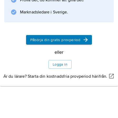
Prova det, du kommer att gilla det!
Marknadsledare i Sverige.
Information om artikeln
Påbörja din gratis provperiod
eller
Logga in
Är du lärare? Starta din kostnadsfria provperiod härifrån.