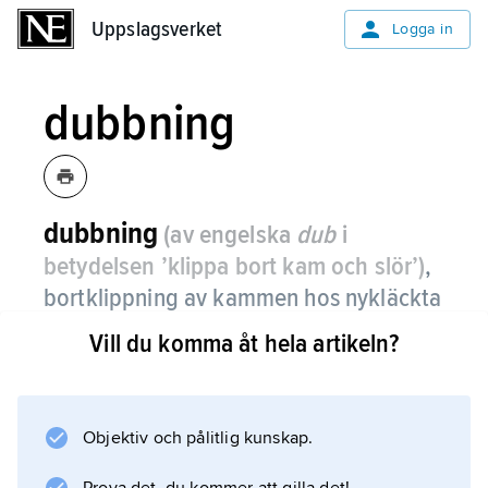
Uppslagsverket
Uppslagsverket
Logga in
dubbning
dubbning
(av engelska
dub
i
betydelsen ’klippa bort kam och slör’)
,
bortklippning av kammen hos nykläckta
kycklingar för att minska hönsens
Vill du komma åt hela artikeln?
aggressivitet.
Dubbning är inte tillåten i Sverige.
Objektiv och pålitlig kunskap.