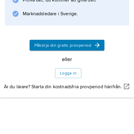
Prova det, du kommer att gilla det!
Information om artikeln
Marknadsledare i Sverige.
Påbörja din gratis provperiod
eller
Logga in
Är du lärare? Starta din kostnadsfria provperiod härifrån.