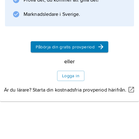
Prova det, du kommer att gilla det!
Marknadsledare i Sverige.
Påbörja din gratis provperiod
eller
Logga in
Är du lärare? Starta din kostnadsfria provperiod härifrån.