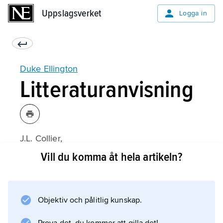
Uppslagsverket
Uppslagsverket
Logga in
Duke Ellington
Litteraturanvisning
J.L. Collier,
Duke Ellington
Vill du komma åt hela artikeln?
(svensk översättning 1988);
Objektiv och pålitlig kunskap.
Information om artikeln