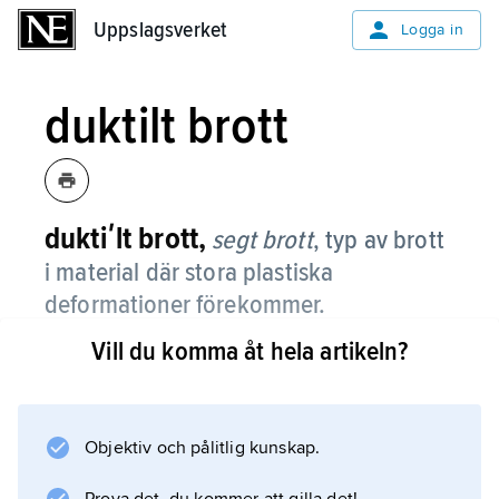
Uppslagsverket
Uppslagsverket
Logga in
duktilt brott
duktiʹlt brott,
segt brott
,
typ av brott
i material där stora plastiska
deformationer förekommer.
Vill du komma åt hela artikeln?
Normala skjuvbrott och dimpelbrott hos
metaller är exempel på olika typer av duktila
brott.
Objektiv och pålitlig kunskap.