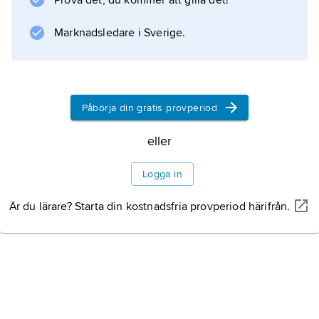
Prova det, du kommer att gilla det!
Information om artikeln
Marknadsledare i Sverige.
Påbörja din gratis provperiod
eller
Logga in
Är du lärare? Starta din kostnadsfria provperiod härifrån.