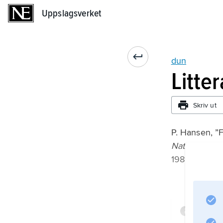
Uppslagsverket
Uppslagsverket
dun
Litte
Skriv ut
P. Hansen, ”F
Natur og M
1989.
Infor