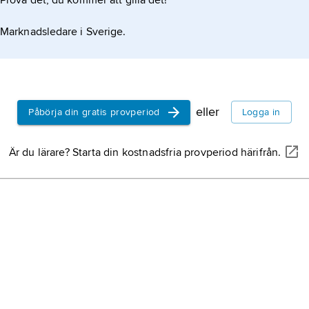
Prova det, du kommer att gilla det!
Förenta sta
9,8 miljone
Marknadsledare i Sverige.
2
km
vatten)
(2024).
Kina,
stat i
eller
Påbörja din gratis provperiod
Logga in
Är du lärare? Starta din kostnadsfria provperiod härifrån.