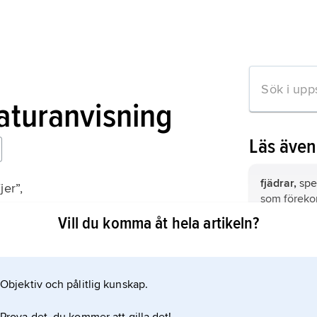
raturanvisning
Läs äve
fjädrar,
spe
jer”,
som föreko
useum
och som där
Vill du komma åt hela artikeln?
karaktärern
fåglar,
Ave
ca 9 800 nu
Objektiv och pålitlig kunskap.
mation om artikeln
USA,
Ameri