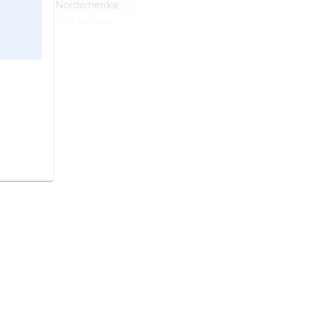
terna
, stat i Nordamerika;
2
r km
(därav 0,7 miljoner
, 336,6 miljoner invånare
 östra Asien.