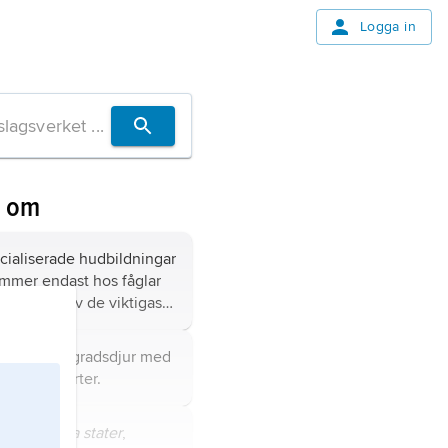
Logga in
n om
cialiserade hudbildningar
mmer endast hos fåglar
för är en av de viktigaste
a för denna klass.
s
, klass ryggradsdjur med
 levande arter.
kas förenta stater
,