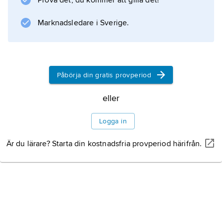
Prova det, du kommer att gilla det!
avgjordes av Rudolfs beridna ungerska
bågskyttar, och segern innebar att huset
Marknadsledare i Sverige.
Habsburg etablerade
Påbörja din gratis provperiod
Information om artikeln
eller
Logga in
Är du lärare? Starta din kostnadsfria provperiod härifrån.