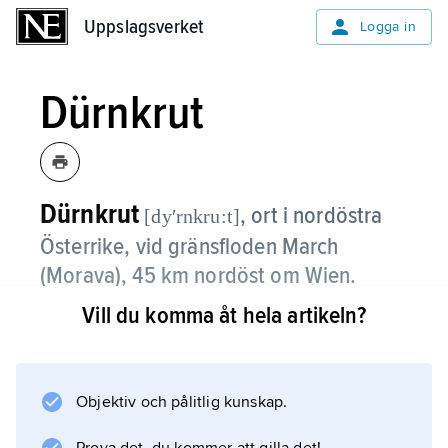
Uppslagsverket
Uppslagsverket
Logga in
Dürnkrut
Dürnkrut
,
ort i nordöstra
[dyʹrnkru:t]
Österrike, vid gränsfloden March
(Morava), 45 km nordöst om Wien.
Vill du komma åt hela artikeln?
Vid D. stod 26 augusti 1278 ett i österrikisk
historia viktigt slag, i vilket Rudolf I av
Habsburg (från 1273 tysk kung) trots numerär
underlägsenhet besegrade kung Ottokar II av
Objektiv och pålitlig kunskap.
Böhmen, som hade ca 30 000 man. Slaget