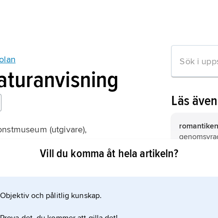
olan
raturanvisning
Läs äve
romantike
nstmuseum (utgivare),
genomsyrad
ålare
tänkande o
Vill du komma åt hela artikeln?
av 1700-tale
talet.
Småland,
l
Objektiv och pålitlig kunskap.
Blekinge,
l
mation om artikeln