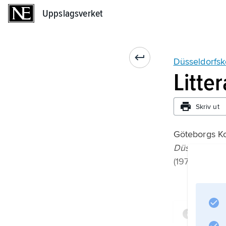
Uppslagsverket
Uppslagsverket
Düsseldorfsk
Litte
Skriv ut
Göteborgs Ko
Düsseldorfm
(1975);
Infor