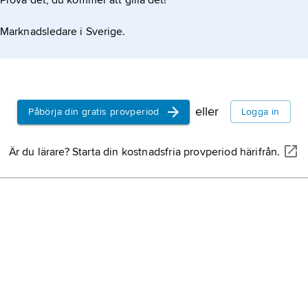
Prova det, du kommer att gilla det!
Dalarna,
äl
landskap i 
Marknadsledare i Sverige.
och nordlig
Östergötla
eller
Påbörja din gratis provperiod
Logga in
Tyskland,
r
Mellaneuro
Är du lärare? Starta din kostnadsfria provperiod härifrån.
Danmark,
s
Sverige,
st
halvön, nor