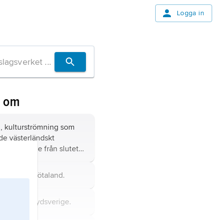
Logga in
n om
n
, kulturströmning som
e västerländskt
ch skapande från slutet
t till mitten av 1800-
andskap i Götaland.
andskap i Sydsverige.