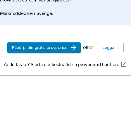
Prova det, du kommer att gilla det!
Marknadsledare i Sverige.
eller
Påbörja din gratis provperiod
Logga in
Är du lärare? Starta din kostnadsfria provperiod härifrån.