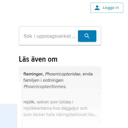
Logga in
Läs även om
flamingor,
Phoenicopteridae
, enda
familjen i ordningen
Phoenicopteriformes
.
mjölk,
sekret som bildas i
mjölkkörtlarna hos däggdjur och
som täcker hela näringsbehovet hos
en nyfödd.