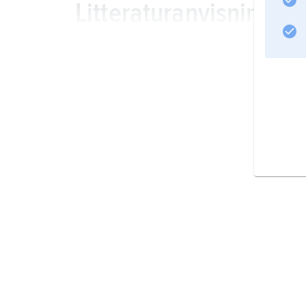
Litteraturanvisning
Information om artikeln