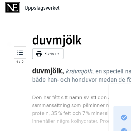
Uppslagsverket
Uppslagsverket
duvmjölk
Skriv ut
1
/
2
duvmjölk,
krävmjölk
, en speciell 
både han- och honduvor medan de f
Den har fått sitt namn av att den är vit s
sammansättning som påminner mycket om 
protein, 35 % fett och 7 % mineral räknat p
innehåller några kolhydrater. Produktione