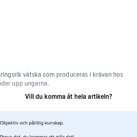
näringsrik vätska som produceras i krävan hos
öder upp ungarna.
Vill du komma åt hela artikeln?
om däggdjursmjölk, och den har också en kemisk
däggdjurens mjölk. Duvmjölk består av ca 58 %
å torrvikten. Anmärkningsvärt är att den inte
Objektiv och pålitlig kunskap.
n av duvmjölk