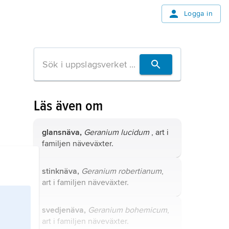
Logga in
Läs även om
glansnäva,
Geranium lucidum
, art i
familjen näveväxter.
stinknäva,
Geranium robertianum
,
art i familjen näveväxter.
svedjenäva,
Geranium bohemicum
,
art i familjen näveväxter.