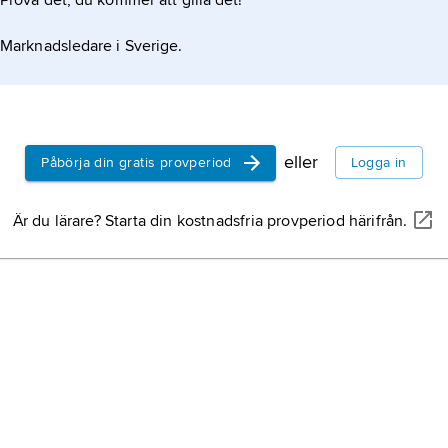
Prova det, du kommer att gilla det!
Marknadsledare i Sverige.
eller
Påbörja din gratis provperiod
Logga in
Är du lärare? Starta din kostnadsfria provperiod härifrån.