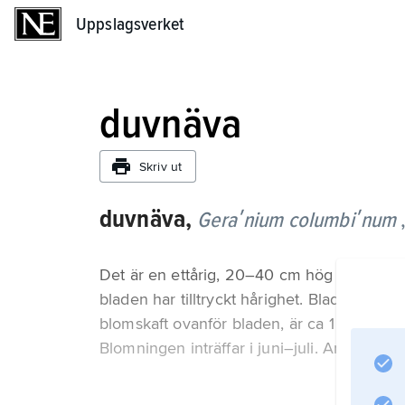
Uppslagsverket
Uppslagsverket
duvnäva
Skriv ut
duvnäva,
Geraʹnium columbiʹnum
Det är en ettårig, 20–40 cm hög ört med kra
bladen har tilltryckt hårighet. Bladens flik
blomskaft ovanför bladen, är ca 1 cm vida 
Blomningen inträffar i juni–juli. Arten här