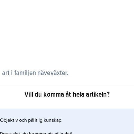
, art i familjen näveväxter.
ftigt grenad stjälk, vilken liksom de handflikiga
Vill du komma åt hela artikeln?
ar är smala. Blommorna, som sitter parvis på
och rosenröda. Foderbladen har tydlig borstspets.
stammar från Europa,
Objektiv och pålitlig kunskap.