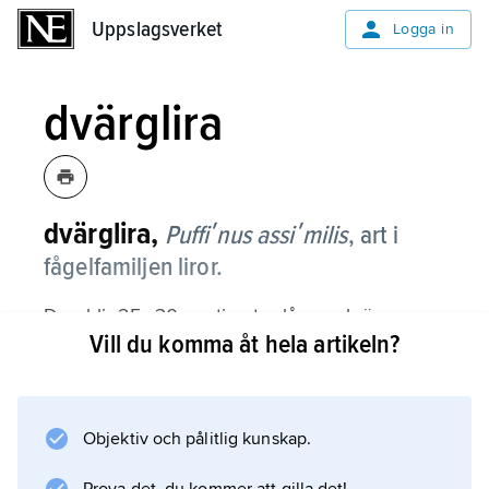
Uppslagsverket
Uppslagsverket
Logga in
dvärglira
dvärglira,
Puffiʹnus assiʹmilis
, art i
fågelfamiljen liror.
Den blir 25–30 centimeter lång och är
Vill du komma åt hela artikeln?
därmed en av de minsta lirorna. Den är
svartbrun på ovansidan och rent vit under och
mycket lik
mindre lira
Objektiv och pålitlig kunskap.
, från vilken den skiljs på sin mindre storlek