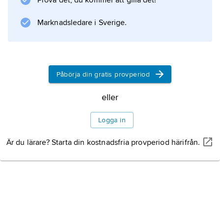
Prova det, du kommer att gilla det!
och mycket snabbare och helt annorlunda
flykt. Den söker vanligen föda, som består av
Marknadsledare i Sverige.
småfisk och kräftdjur,
Påbörja din gratis provperiod
Information om artikeln
eller
Logga in
Är du lärare? Starta din kostnadsfria provperiod härifrån.