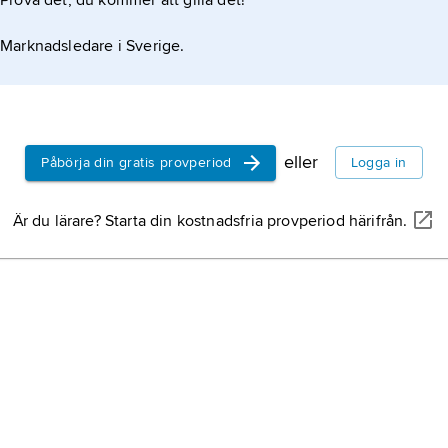
Prova det, du kommer att gilla det!
Marknadsledare i Sverige.
eller
Påbörja din gratis provperiod
Logga in
Är du lärare? Starta din kostnadsfria provperiod härifrån.