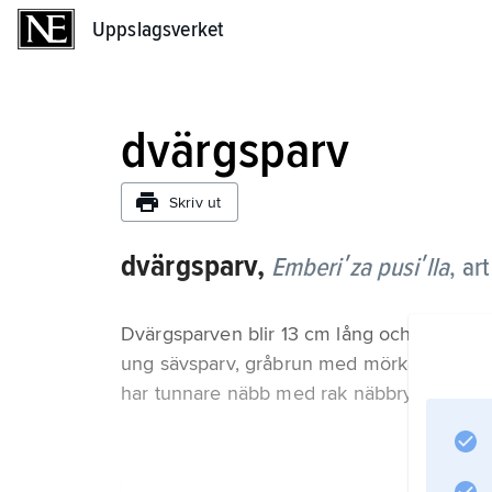
Uppslagsverket
Uppslagsverket
dvärgsparv
Skriv ut
dvärgsparv,
Emberiʹza pusiʹlla
,
art
Dvärgsparven blir 13 cm lång och är därme
ung sävsparv, gråbrun med mörka streck 
har tunnare näbb med rak näbbrygg.