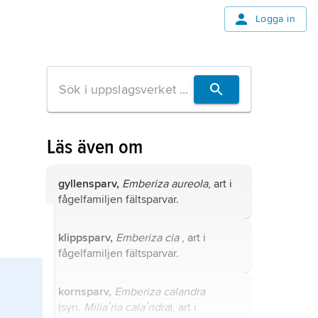
Logga in
Läs även om
gyllensparv,
Emberiza aureola
, art i
fågelfamiljen fältsparvar.
klippsparv,
Emberiza cia
, art i
fågelfamiljen fältsparvar.
kornsparv,
Emberiza calandra
(syn.
Miliaʹria calaʹndra
), art i