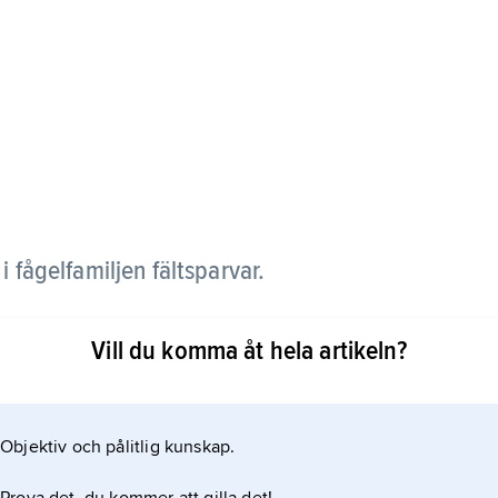
 i fågelfamiljen fältsparvar.
d den minsta europeiska fältsparven. Den är lik en
Vill du komma åt hela artikeln?
och med rödbruna kinder och rödbrun hjässa, men
Objektiv och pålitlig kunskap.