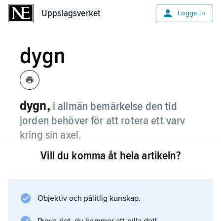
Uppslagsverket
Uppslagsverket
Logga in
dygn
dygn,
i allmän bemärkelse den tid
jorden behöver för att rotera ett varv
kring sin axel.
Vill du komma åt hela artikeln?
Normalt räknas ett dygn från midnatt till
midnatt. Beroende på vilken referenspunkt
man väljer får man något olika längd på
dygnet.
Objektiv och pålitlig kunskap.