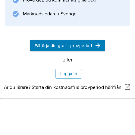
Prova det, du kommer att gilla det!
Marknadsledare i Sverige.
Information om artikeln
Påbörja din gratis provperiod
eller
Logga in
Är du lärare? Starta din kostnadsfria provperiod härifrån.