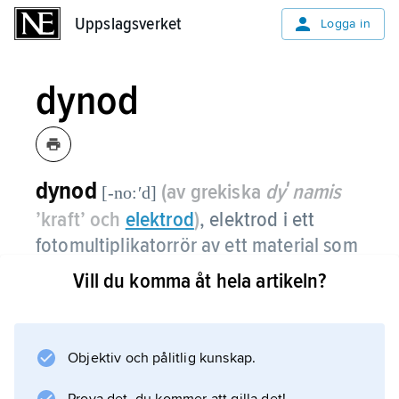
Uppslagsverket
Uppslagsverket
Logga in
dynod
dynod
(av grekiska
dyʹnamis
[-no:ʹd]
’kraft’ och
elektrod
)
, elektrod i ett
fotomultiplikatorrör av ett material som
med hög sannolikhet utsänder
Vill du komma åt hela artikeln?
sekundärelektroner vid
elektronbombardemang.
Objektiv och pålitlig kunskap.
Exempel på sådana material är alkalimetaller
som i cesiumantimonid eller metalloxider som