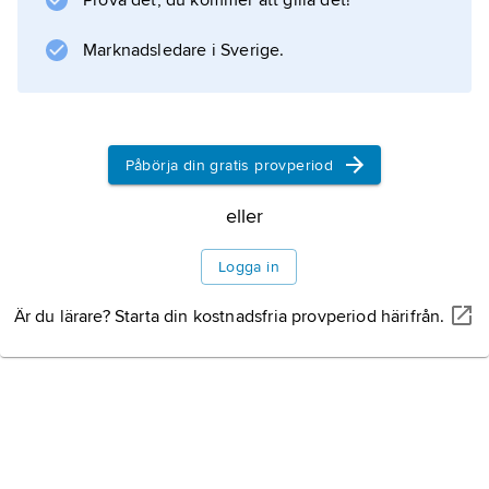
Prova det, du kommer att gilla det!
magnesiumoxid på en silver–
magnesiumlegering. Se
Marknadsledare i Sverige.
elektronmultiplikator
.
Påbörja din gratis provperiod
Information om artikeln
eller
Logga in
Är du lärare? Starta din kostnadsfria provperiod härifrån.