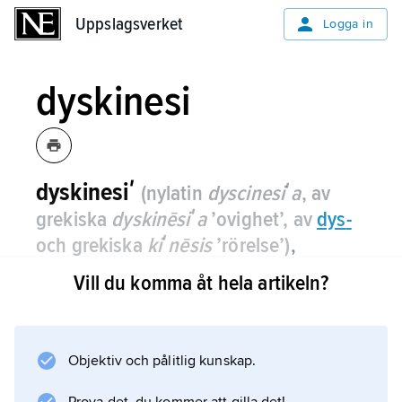
Uppslagsverket
Uppslagsverket
Logga in
dyskinesi
dyskinesiʹ
(nylatin
dyscinesiʹa
, av
grekiska
dyskinēsiʹa
’ovighet’, av
dys
-
och grekiska
kiʹnēsis
’rörelse’)
,
nedsättning av den normala
Vill du komma åt hela artikeln?
viljemässiga rörelseförmågan, med
fragmentariska, inkompletta, oftast inte
ändamålsenliga rörelser.
Objektiv och pålitlig kunskap.
Dyskinesi kan också innebära ofrivilliga