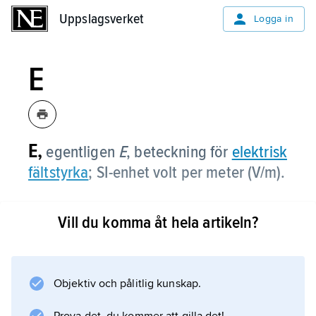
Uppslagsverket
Uppslagsverket
Logga in
E
E,
egentligen
E
,
beteckning för
elektrisk
fältstyrka
; SI-enhet volt per meter (V/m).
Vill du komma åt hela artikeln?
Information om artikeln
Objektiv och pålitlig kunskap.