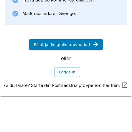
Prova det, du kommer att gilla det!
Marknadsledare i Sverige.
Påbörja din gratis provperiod
eller
Logga in
Är du lärare? Starta din kostnadsfria provperiod härifrån.