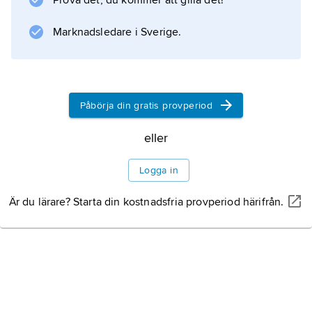
Prova det, du kommer att gilla det!
Marknadsledare i Sverige.
Påbörja din gratis provperiod
eller
Logga in
Är du lärare? Starta din kostnadsfria provperiod härifrån.