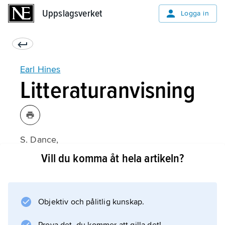
Uppslagsverket
Uppslagsverket
Logga in
Earl Hines
Litteraturanvisning
S. Dance,
The World of Earl Hines
Vill du komma åt hela artikeln?
(1977).
Objektiv och pålitlig kunskap.
Information om artikeln