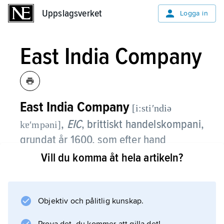
Uppslagsverket
Uppslagsverket
Logga in
East India Company
East India Company
[i:stiʹndiə
,
EIC
,
brittiskt handelskompani,
kɐʹmpəni]
grundat år 1600, som efter hand
erövrade större delen av den indiska
Vill du komma åt hela artikeln?
subkontinenten och administrerade den
till 1858.
Objektiv och pålitlig kunskap.
Då East India Company bildades konkurrerade
portugiser och nederländare om handeln på