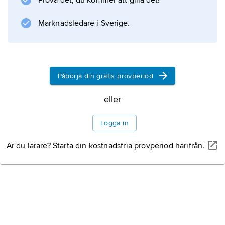
Prova det, du kommer att gilla det!
stormpionjärer, landsatta med glidflygplan på
fortets tak. Med sprängladdningar via
Marknadsledare i Sverige.
luftintagen förstördes E:s kanoner, manskapet
(1 200 man) kunde
Påbörja din gratis provperiod
Information om artikeln
eller
Logga in
Är du lärare? Starta din kostnadsfria provperiod härifrån.