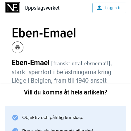
Uppslagsverket
Uppslagsverket
Logga in
Eben-Emael
Eben-Emael
,
[franskt uttal ebɛnemaʹl]
starkt spärrfort i befästningarna kring
Liège i Belgien, fram till 1940 ansett
som ointagligt.
Vill du komma åt hela artikeln?
Tyskarnas plan för offensiven i väster under
andra världskriget byggde bl.a. på snabb
erövring av E. Utvald trupp övade i hemlighet
Objektiv och pålitlig kunskap.
mot en modell, och 10 maj 1940 togs E. av 78