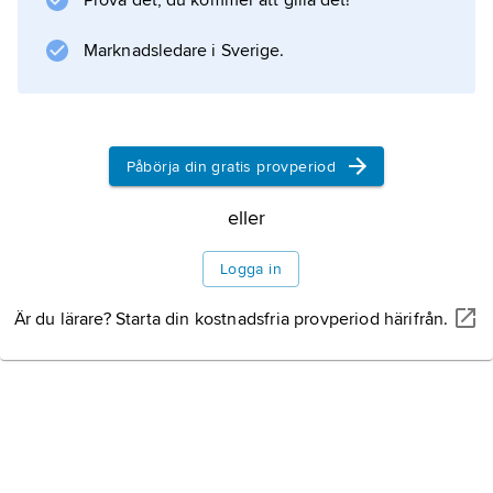
Prova det, du kommer att gilla det!
Information om artikeln
Marknadsledare i Sverige.
Påbörja din gratis provperiod
eller
Logga in
Är du lärare? Starta din kostnadsfria provperiod härifrån.