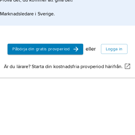
Prova det, du kommer att gilla det!
Marknadsledare i Sverige.
eller
Påbörja din gratis provperiod
Logga in
Är du lärare? Starta din kostnadsfria provperiod härifrån.