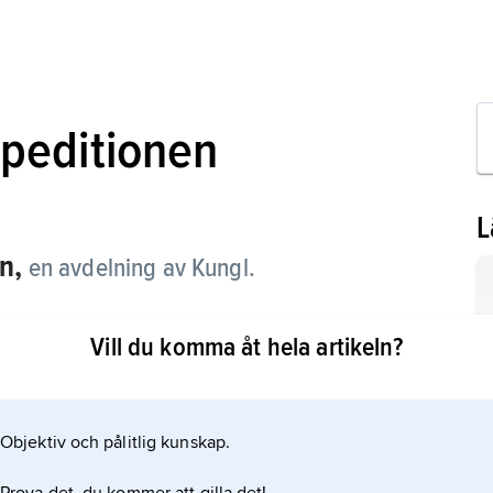
xpeditionen
L
n,
en avdelning av Kungl.
 1809–40 handlade ecklesiastika ärenden.
Vill du komma åt hela artikeln?
Objektiv och pålitlig kunskap.