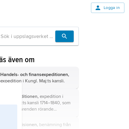
Logga in
äs även om
Handels- och finansexpeditionen,
expedition i Kungl. Maj:ts kansli.
Krigsexpeditionen,
expedition i
Kungl. Maj:ts kansli 1714–1840, som
handlade ärenden rörande
krigsmakten till lands och sjöss.
Justitierevisionen,
benämning från