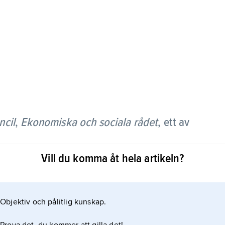
ncil
,
Ekonomiska och sociala rådet
,
ett av
Vill du komma åt hela artikeln?
nomiska, sociala, kulturella och humanitära
gan. ECOSOC, som har 54 medlemmar, drar upp
 narkotika, framsteg i u-länder, ökad världshandel
Objektiv och pålitlig kunskap.
har också till uppgift att