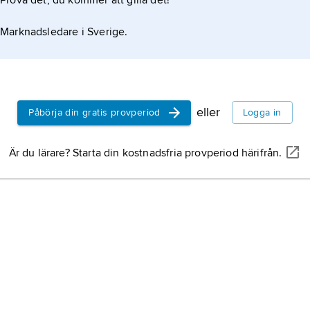
Prova det, du kommer att gilla det!
Marknadsledare i Sverige.
eller
Påbörja din gratis provperiod
Logga in
Är du lärare? Starta din kostnadsfria provperiod härifrån.