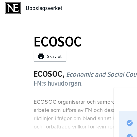
Uppslagsverket
Uppslagsverket
ECOSOC
Skriv ut
ECOSOC,
Economic and Social Cou
FN:s huvudorgan.
ECOSOC organiserar och samordnar det eko
arbete som utförs av FN och dess fackor
riktlinjer i frågor om bland annat kamp mot
och förbättrade villkor för kvinnor. ECOSOC 