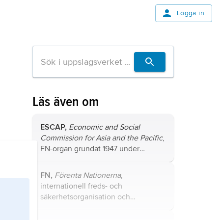
Logga in
Läs även om
ESCAP,
Economic and Social
Commission for Asia and the Pacific
,
FN-organ grundat 1947 under
namnet
Economic Commission for
Asia and the Far East
(ECAFE), 1974
FN,
Förenta Nationerna
,
ändrat till nuvarande namn, ett av de
internationell freds- och
fem regionala organ som är knutna
säkerhetsorganisation och
till FN:s ekonomiska och sociala råd
institution för mellanfolkligt
(ECOSOC).
samarbete, bildad vid andra