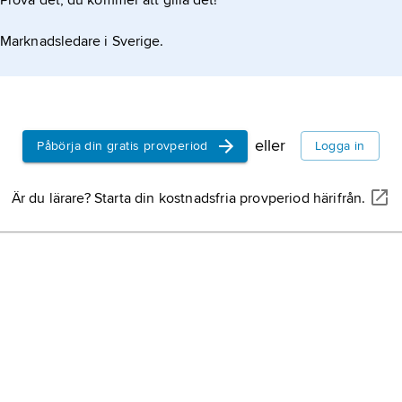
Prova det, du kommer att gilla det!
Marknadsledare i Sverige.
eller
Påbörja din gratis provperiod
Logga in
Är du lärare? Starta din kostnadsfria provperiod härifrån.