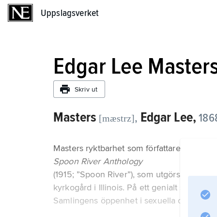
Uppslagsverket
Uppslagsverket
Edgar Lee Master
Skriv ut
Masters
Edgar Lee,
,
186
[mæstrz]
Masters ryktbarhet som författare vilar i hö
Spoon River Anthology
(1915; ”Spoon River”), som utgörs av fiktiva
kyrkogård i Illinois. På ett genialt sätt sa
Samlingens öppenhet i sexuella och andra