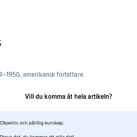
s
8–1950, amerikansk författare.
g grad på ett verk,
Vill du komma åt hela artikeln?
 gravskrifter över ett antal människor på en lantlig
mmanfattar dessa korta dikter några människors liv.
Objektiv och pålitlig kunskap.