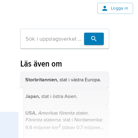
Logga in
Läs även om
Storbritannien,
stat i västra Europa.
Japan,
stat i östra Asien.
USA,
Amerikas förenta stater
,
Förenta staterna
, stat i Nordamerika;
2
9,8 miljoner km
(därav 0,7 miljoner
2
km
vatten), 336,6 miljoner invånare