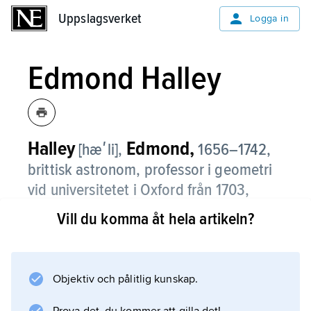
Uppslagsverket
Uppslagsverket
Logga in
Edmond Halley
Halley
Edmond,
[hæʹli],
1656–1742,
brittisk astronom, professor i geometri
vid universitetet i Oxford från 1703,
Astronomer Royal och chef för
Vill du komma åt hela artikeln?
Greenwichobservatoriet från 1720.
I tjugoårsåldern tillbringade Halley två år på
Sankt Helena för att kartlägga södra
Objektiv och pålitlig kunskap.
stjärnhimlen, och även senare gjorde han