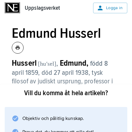
Uppslagsverket
Uppslagsverket
Logga in
Edmund Husserl
Husserl
Edmund,
,
född 8
[huʹsɐl]
april 1859, död 27 april 1938, tysk
filosof av judiskt ursprung, professor i
Göttingen och Freiburg im Breisgau,
Vill du komma åt hela artikeln?
grundare av den fenomenologiska
traditionen.
Objektiv och pålitlig kunskap.
Efter studier i bl.a. matematik, filosofi och
astronomi vid universiteten i Leipzig och