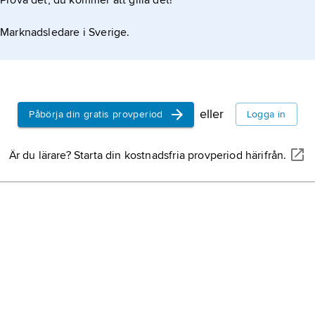
Prova det, du kommer att gilla det!
Marknadsledare i Sverige.
eller
Påbörja din gratis provperiod
Logga in
Är du lärare? Starta din kostnadsfria provperiod härifrån.