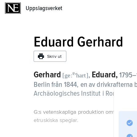
Uppslagsverket
Uppslagsverket
Eduard Gerhard
Skriv ut
Gerhard
Eduard,
ɐ
,
1795–1
[ge:
ʹhart]
Berlin från 1844, en av drivkrafter
Archäologisches Institut i Rom.
G:s vetenskapliga produktion omfattar bl.a.
etruskiska speglar.