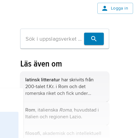
Logga in
Läs även om
latinsk litteratur
har skrivits från
200-talet f.Kr. i Rom och det
romerska riket och fick under
medeltiden utbredning i hela
Europa.
Rom
, italienska
Roma
, huvudstad i
Italien och regionen Lazio.
filosofi,
akademisk och intellektuell