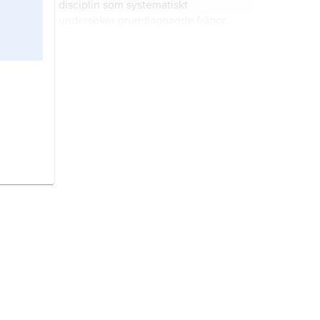
disciplin som systematiskt
undersöker grundläggande frågor
om existensen, kunskapen, moralen,
förnuftet och språket.
Tyskland,
republik i norra
Mellaneuropa.
fysik
, ursprungligen benämningen
på all naturvetenskap.
Grekland,
stat i sydöstra Europa.
Italien,
stat i södra Europa.
kemi,
vetenskapen om materiella
ämnens sammansättning,
egenskaper och omvandlingar.
Albanien,
stat på den västra delen