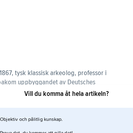
867, tysk klassisk arkeolog, professor i
na bakom uppbyggandet av Deutsches
Vill du komma åt hela artikeln?
 studier av grekiskt vasmåleri, mytologi och
Objektiv och pålitlig kunskap.